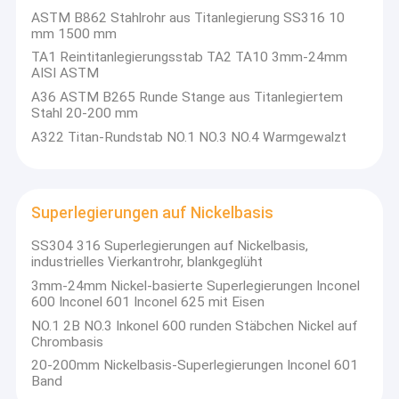
Energie, Küchengut und
Nahtloses rostfreies Stahl
ASTM B862 Stahlrohr aus Titanlegierung SS316 10
Die Kommission hat eine Reihe von Maßnahmen ergriffen, um
mm 1500 mm
die
Die Produkte werden in den Bereichen Wärmeaustauschrohre,
Schweißrohr aus Edelstahl
TA1 Reintitanlegierungsstab TA2 TA10 3mm-24mm
Kochgeräte usw. eingesetzt.
AISI ASTM
Tischgeschirr, Druckbehälter, petrochemische Behälter,
EDELSTAHLSPULE
A36 ASTM B265 Runde Stange aus Titanlegiertem
Präzisionselektronische Instrumente, Solarwasserbereiter,
Stahl 20-200 mm
Auto/Auto
304 1/2H 3/4H H Edelstahlspule
Teile usw.
A322 Titan-Rundstab NO.1 NO.3 NO.4 Warmgewalzt
301 1/2H 3/4H H Spirale aus Edelstahl
EDELSTAHLBAND
Superlegierungen auf Nickelbasis
SS304 316 Superlegierungen auf Nickelbasis,
Legierter Titanstahl
industrielles Vierkantrohr, blankgeglüht
3mm-24mm Nickel-basierte Superlegierungen Inconel
Superlegierungen auf Nickelbasis
600 Inconel 601 Inconel 625 mit Eisen
NO.1 2B NO.3 Inkonel 600 runden Stäbchen Nickel auf
Edelstahl Rod Bar
Chrombasis
Edelstahlwinkel
20-200mm Nickelbasis-Superlegierungen Inconel 601
Band