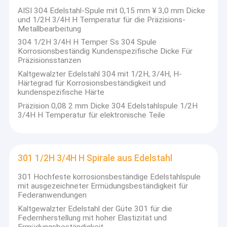
AISI 304 Edelstahl-Spule mit 0,15 mm ¥ 3,0 mm Dicke
und 1/2H 3/4H H Temperatur für die Präzisions-
Metallbearbeitung
304 1/2H 3/4H H Temper Ss 304 Spule
Korrosionsbeständig Kundenspezifische Dicke Für
Präzisionsstanzen
Kaltgewalzter Edelstahl 304 mit 1/2H, 3/4H, H-
Härtegrad für Korrosionsbeständigkeit und
kundenspezifische Härte
Präzision 0,08 2 mm Dicke 304 Edelstahlspule 1/2H
3/4H H Temperatur für elektronische Teile
301 1/2H 3/4H H Spirale aus Edelstahl
Zu Hause
301 Hochfeste korrosionsbeständige Edelstahlspule
Shanxi Taigang Stainless Steel Co., Ltd. konzentriert sich auf die
mit ausgezeichneter Ermüdungsbeständigkeit für
Entwicklung von Spezialstahl, hauptsächlich aus Edelstahl,
Produkte
Federanwendungen
und hat einen Cluster von hocheffizienten, energiesparenden
Kaltgewalzter Edelstahl der Güte 301 für die
und langlebigen Stahlprodukten gebildet, die hauptsächlich aus
Videos
Federnherstellung mit hoher Elastizität und
Edelstahl bestehen.
Ermüdungsbeständigkeit
Stahl, kaltgewalztes Silikonstahl und hochfester und