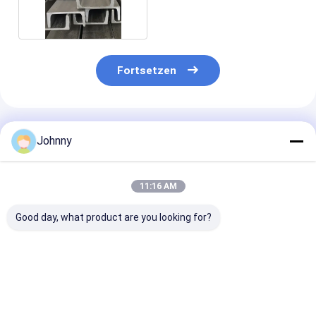
Kanal ASTM A484 A479
Fortsetzen
Empfohlene Produkte
Johnny
11:16 AM
Good day, what product are you looking for?
NO.4 Abschnitt C aus
100-900mm C 304
1-12m SS-Kan
Edelstahl
Edelstahlkanal 201
301L 301