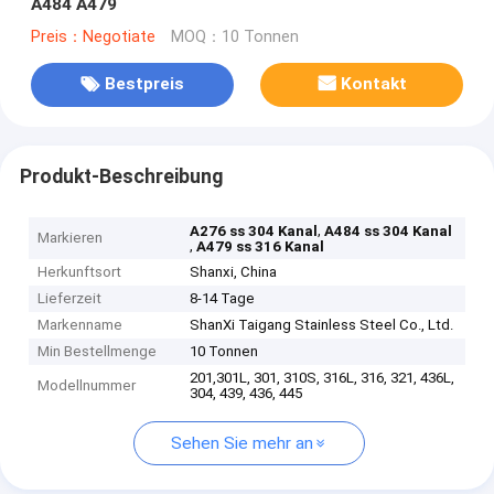
A484 A479
Preis：Negotiate
MOQ：10 Tonnen
Bestpreis
Kontakt
Produkt-Beschreibung
,
A276 ss 304 Kanal
A484 ss 304 Kanal
Markieren
,
A479 ss 316 Kanal
Herkunftsort
Shanxi, China
Lieferzeit
8-14 Tage
Markenname
ShanXi Taigang Stainless Steel Co., Ltd.
Min Bestellmenge
10 Tonnen
201,301L, 301, 310S, 316L, 316, 321, 436L,
Modellnummer
304, 439, 436, 445
Sehen Sie mehr an