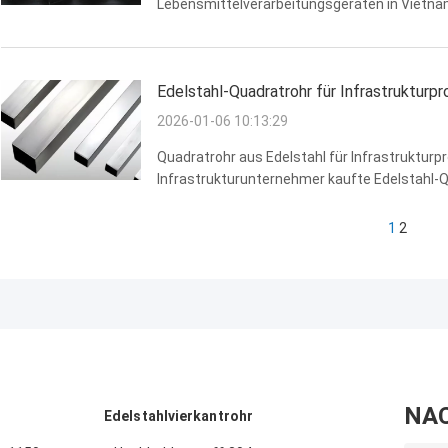
Lebensmittelverarbeitungsgeräten in Vietna
Maschinenrahmen und Fördersysteme.und ein
Anforderungen. Unsere quadratischen Rohre .
Edelstahl-Quadratrohr für Infrastrukturpr
2026-01-06 10:13:29
Quadratrohr aus Edelstahl für Infrastrukturpr
Infrastrukturunternehmer kaufte Edelstahl-Q
Verkehrseinrichtungen, einschließlich Bahnh
große Mengen von quadratischen Rohren mit 
1
2
NA
Edelstahlvierkantrohr