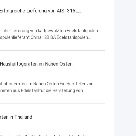
Erfolgreiche Lieferung von AISI 316L
iche Lieferung von kaltgewalzten Edelstahlspulen
spulenlieferant China | 2B BA Edelstahlspulen
lstahlmaterial für Chemieanlagen 1. Projektübersicht
n Haushaltsgeräten im Nahen Osten
ushaltsgeräten im Nahen Osten Ein Hersteller von
eifen aus Edelstahlfür die Herstellung von
mponenten für Kühlschränke und Küchengeräte.und
ten in Thailand