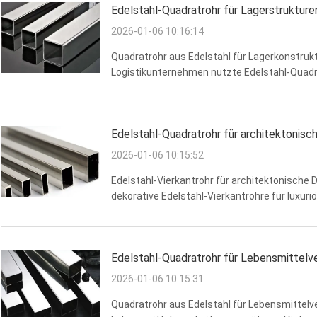
Edelstahl-Quadratrohr für Lagerstrukture
2026-01-06 10:16:14
Quadratrohr aus Edelstahl für Lagerkonstrukt
Logistikunternehmen nutzte Edelstahl-Quadr
die Optimierung der Materialwahl und der P
Preise und zuverlässige Qualität ...
Edelstahl-Quadratrohr für architektonisch
2026-01-06 10:15:52
Edelstahl-Vierkantrohr für architektonische D
dekorative Edelstahl-Vierkantrohre für luxu
gebürstete Oberflächen waren erforderlich, u
lieferten ...
Edelstahl-Quadratrohr für Lebensmittelv
2026-01-06 10:15:31
Quadratrohr aus Edelstahl für Lebensmittelve