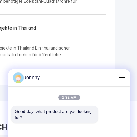
m benötigte Edelstahl-Quadratrohre für
e einfache Reinigung waren die wichtigsten
..
ojekte in Thailand
ojekte in Thailand Ein thailändischer
uadratröhrchen für öffentliche
ofen und Fußgängerbrücken.Das Projekt erforderte
gleichmä...
Johnny
1:32 AM
Good day, what product are you looking 
for?
CHRICHT HINTERLASSEN