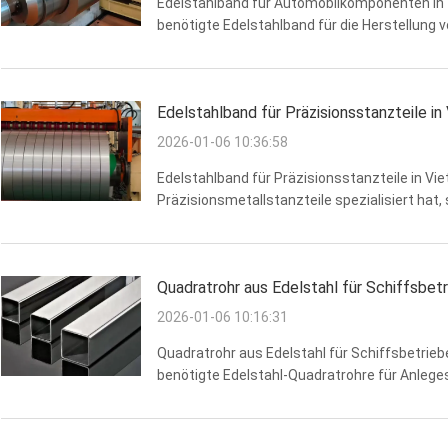
Edelstahlband für Automobilkomponenten in T
benötigte Edelstahlband für die Herstellung 
Fahrzeugmontagen verwendet werden. Die An
Umformbarkeit und ausgezeichn...
Edelstahlband für Präzisionsstanzteile in
2026-01-06 10:36:58
Edelstahlband für Präzisionsstanzteile in Vie
Präzisionsmetallstanzteile spezialisiert hat,
Edelstahlband für den Einsatz in elektrisch
erforderten eine hohe ...
Quadratrohr aus Edelstahl für Schiffsbetr
2026-01-06 10:16:31
Quadratrohr aus Edelstahl für Schiffsbetrieb
benötigte Edelstahl-Quadratrohre für Anleges
Edelstahl-Quadratrohre mit überlegener Wi