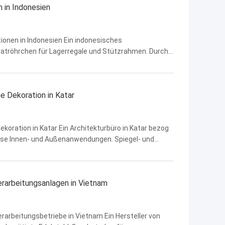
n in Indonesien
ionen in Indonesien Ein indonesisches
atröhrchen für Lagerregale und Stützrahmen. Durch
roduktionsplanung konnten wir wettbewerbsfähige
e Dekoration in Katar
ekoration in Katar Ein Architekturbüro in Katar bezog
riöse Innen- und Außenanwendungen. Spiegel- und
m einen hochwertigen visuellen Effekt zu erzielen. Wir
erarbeitungsanlagen in Vietnam
rarbeitungsbetriebe in Vietnam Ein Hersteller von