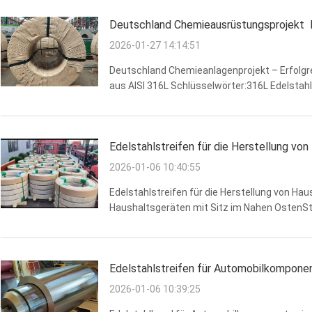
Deutschland Chemieausrüstungsprojekt ­ 
kaltgewalzten Edelstahlspulen
2026-01-27 14:14:51
Deutschland Chemieanlagenprojekt – Erfolgre
aus AISI 316L Schlüsselwörter:316L Edelstahl
Deutschland | ASTM AISI 316L Edelstahl | Ede
Ein mittelgroßer bis ...
Edelstahlstreifen für die Herstellung vo
2026-01-06 10:40:55
Edelstahlstreifen für die Herstellung von Ha
Haushaltsgeräten mit Sitz im Nahen OstenStr
Innerahmen, Halterungen und Dekorationsko
einheitliches Erscheinungsbild, ...
Edelstahlstreifen für Automobilkomponen
2026-01-06 10:39:25