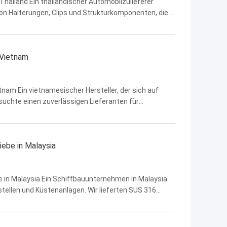
hailand Ein thailändischer Automobilzulieferer
von Halterungen, Clips und Strukturkomponenten, die in
wendung erforderte hohe Festigkeit, gute
 Vietnam
tnam Ein vietnamesischer Hersteller, der sich auf
 suchte einen zuverlässigen Lieferanten für
en und elektronischen Bauteilen. Diese Komponenten
iebe in Malaysia
e in Malaysia Ein Schiffbauunternehmen in Malaysia
tellen und Küstenanlagen. Wir lieferten SUS 316
derstandsfähigkeit gegen Salzwasserumgebungen.