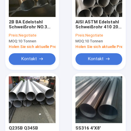
Über uns
Werksbesichtigung
2B BA Edelstahl
AISI ASTM Edelstahl
Schweißrohr NO.3
Schweißrohr 410 201
Qualitätskontrolle
NO.4 8K 304 439 436
304 316L 420
Preis:
Negotiate
Preis:
Negotiate
445
Kaltgewalzt
MOQ:
10 Tonnen
MOQ:
10 Tonnen
Kontakt mit uns
Holen Sie sich aktuelle Preis
Holen Sie sich aktuelle Preis
Neuigkeiten
Kontakt
Kontakt
Rechtssachen
Flaches Edelstahlblech
Edelstahlvierkantrohr
Edelstahl-Rechteckrohr
Q235B Q345B
SS316 4'X8'