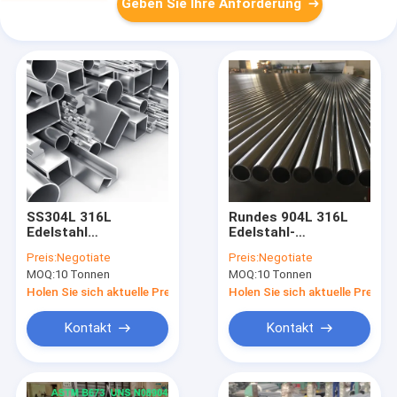
Geben Sie Ihre Anforderung
SS304L 316L
Rundes 904L 316L
Edelstahl
Edelstahl-
Schweißrohre 321
Schweißrohr 6-12m
Preis:
Negotiate
Preis:
Negotiate
436L 304
304
MOQ:
10 Tonnen
MOQ:
10 Tonnen
Holen Sie sich aktuelle Preis
Holen Sie sich aktuelle Preis
Kontakt
Kontakt