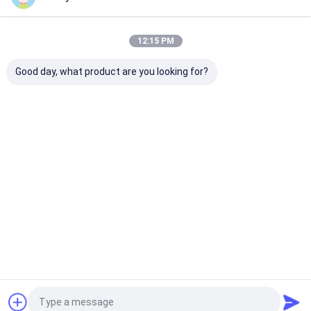
Unsere Kategorien
12:15 PM
Good day, what product are you looking for?
Flaches
Edelstahlvierkantrohr
Edelstahl-
Edelstahlblech
Rechteckrohr
Startseite
Über uns
Kontakt
Desktop Site
Sitemap
Privacy Policy
Qualität
Flaches Edelstahlblech
China Fabrik.Copyright © 2026
ShanXi TaiGang Stainless Steel Co.,Ltd. All Rights Reserved.