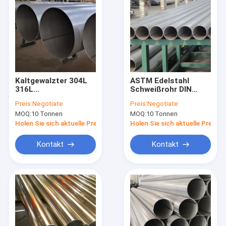
Kaltgewalzter 304L
ASTM Edelstahl
316L
Schweißrohr DIN
Schweißedelstahlrohr
ASME JIS 304 321
Preis:
Negotiate
Preis:
Negotiate
439 436
310S 316 317 347
MOQ:
10 Tonnen
MOQ:
10 Tonnen
Warmgewalzt
201 202
Holen Sie sich aktuelle Preis
Holen Sie sich aktuelle Preis
Kontakt
Kontakt
Zu Hause
Produkte
Videos