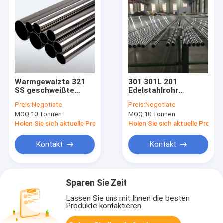
Warmgewalzte 321
301 301L 201
SS geschweißte
Edelstahlrohr
Rohre 304 304L 316
geschweißt 8K
Preis:
Negotiate
Preis:
Negotiate
316L 310S
Hochglanzpoliert für
MOQ:
10 Tonnen
MOQ:
10 Tonnen
Dekorationszwecke
Holen Sie sich aktuelle Preis
Holen Sie sich aktuelle Preis
Kontakt
Kontakt
Sparen Sie Zeit
Lassen Sie uns mit Ihnen die besten
Produkte kontaktieren.