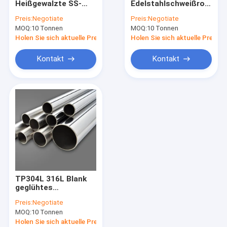
Heißgewalzte SS-
Edelstahlschweißrohr
Nahtloses rostfreies Stahl
Rohrschweißen 301L
Super-Spiegel-
Preis:
Negotiate
Preis:
Negotiate
Mittel- und
Abschluss
MOQ:
Schweißrohr aus Edelstahl
10 Tonnen
MOQ:
10 Tonnen
Schwerlast
Holen Sie sich aktuelle Preis
Holen Sie sich aktuelle Preis
EDELSTAHLSPULE
Kontakt
Kontakt
304 1/2H 3/4H H Edelstahlspule
301 1/2H 3/4H H Spirale aus Edelstahl
EDELSTAHLBAND
Legierter Titanstahl
Superlegierungen auf Nickelbasis
TP304L 316L Blank
Edelstahl Rod Bar
geglühtes
Edelstahlrohr
Preis:
Negotiate
Edelstahlwinkel
MOQ:
10 Tonnen
Holen Sie sich aktuelle Preis