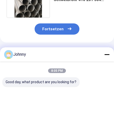
316L 420 Kaltgewalzt
Fortsetzen
Empfohlene Produkte
Johnny
8:05 PM
Good day, what product are you looking for?
Kaltgewalzte SS-
Warmgewalzte 321
Geschweißtes
geschweißte Rohre
SS geschweißte
ASTM SS 304
Rohre 304 304L 316
316L 310S