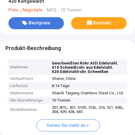
420 Kaltgewalzt
Preis：Negotiate
MOQ：10 Tonnen
Bestpreis
Kontakt
Produkt-Beschreibung
,
Geschweißtes Rohr AISI Edelstahl
Markieren
,
410 Schweißrohr aus Edelstahl
420 Edelstahlrohr Schweißen
Herkunftsort
Shanxi, China
Lieferzeit
8-14 Tage
Markenname
ShanXi Taigang Stainless Steel Co., Ltd.
Min Bestellmenge
10 Tonnen
201,301L, 301, 310S, 316L, 316, 321, 436L,
Modellnummer
304, 439, 436, 445
Sehen Sie mehr an