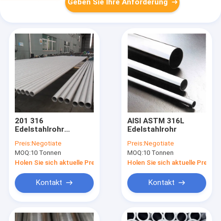
Geben Sie Ihre Anforderung
201 316
AISI ASTM 316L
Edelstahlrohr
Edelstahlrohr
nahtlos 400er Serie
Preis:
Negotiate
Preis:
Negotiate
und Güte 300
MOQ:
10 Tonnen
MOQ:
10 Tonnen
Holen Sie sich aktuelle Preis
Holen Sie sich aktuelle Preis
Kontakt
Kontakt