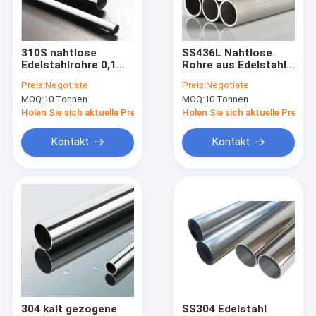
Über uns
Werksbesichtigung
310S nahtlose
SS436L Nahtlose
Edelstahlrohre 0,1
Rohre aus Edelstahl
Qualitätskontrolle
mm - 80 mm 300er
304 439 436 445
Preis:
Negotiate
Preis:
Negotiate
Serie
MOQ:
10 Tonnen
MOQ:
10 Tonnen
Kontakt mit uns
Holen Sie sich aktuelle Preis
Holen Sie sich aktuelle Preis
Neuigkeiten
Kontakt
Kontakt
Rechtssachen
Flaches Edelstahlblech
Edelstahlvierkantrohr
Edelstahl-Rechteckrohr
304 kalt gezogene
SS304 Edelstahl