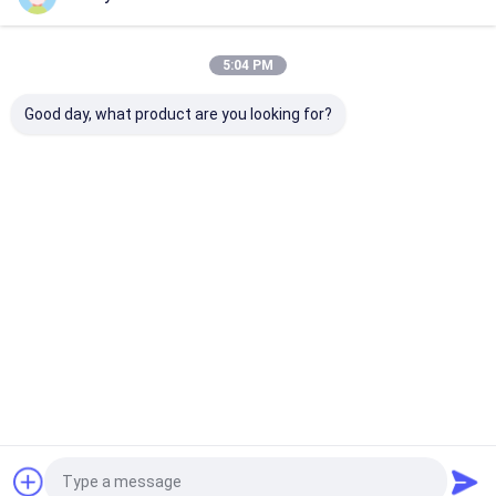
Unsere Kategorien
5:04 PM
Good day, what product are you looking for?
Flaches
Edelstahlvierkantrohr
Edelstahl-
Edelstahlblech
Rechteckrohr
Startseite
Über uns
Kontakt
Desktop Site
Sitemap
Privacy Policy
Qualität
Flaches Edelstahlblech
China Fabrik.Copyright © 2026
ShanXi TaiGang Stainless Steel Co.,Ltd. All Rights Reserved.