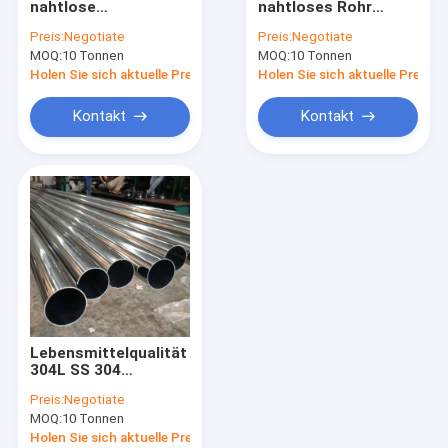
nahtlose
nahtloses Rohr
Nahtloses rostfreies Stahl
Edelstahlröhre 0,05
SCH10-XXS 6000mm
Preis:
Negotiate
Preis:
Negotiate
mm-10 mm
spiegelpoliert
MOQ:
Schweißrohr aus Edelstahl
10 Tonnen
MOQ:
10 Tonnen
Holen Sie sich aktuelle Preis
Holen Sie sich aktuelle Preis
EDELSTAHLSPULE
Kontakt
Kontakt
304 1/2H 3/4H H Edelstahlspule
301 1/2H 3/4H H Spirale aus Edelstahl
EDELSTAHLBAND
Legierter Titanstahl
Superlegierungen auf Nickelbasis
Lebensmittelqualität
Edelstahl Rod Bar
304L SS 304
Nahtlose Röhre 316
Preis:
Negotiate
316L 310S 321
Edelstahlwinkel
MOQ:
10 Tonnen
Holen Sie sich aktuelle Preis