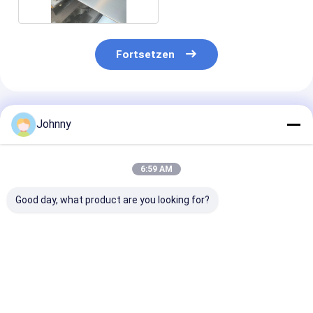
Fortsetzen
Empfohlene Produkte
Johnny
6:59 AM
Good day, what product are you looking for?
ASTM 304
SS316L AISI-
0.1 mm Flachb
Spiegelveredelung
Flachblech aus
aus Edelstahl
aus Edelstahl
Edelstahl 40 mm
1100 mm
Bestpreis
Bestpreis
Bestprei