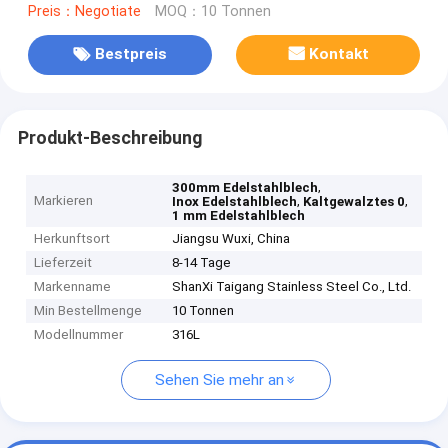
Preis：Negotiate
MOQ：10 Tonnen
Bestpreis
Kontakt
Produkt-Beschreibung
,
300mm Edelstahlblech
Markieren
,
,
Inox Edelstahlblech
Kaltgewalztes 0
1 mm Edelstahlblech
Herkunftsort
Jiangsu Wuxi, China
Lieferzeit
8-14 Tage
Markenname
ShanXi Taigang Stainless Steel Co., Ltd.
Min Bestellmenge
10 Tonnen
Modellnummer
316L
Sehen Sie mehr an