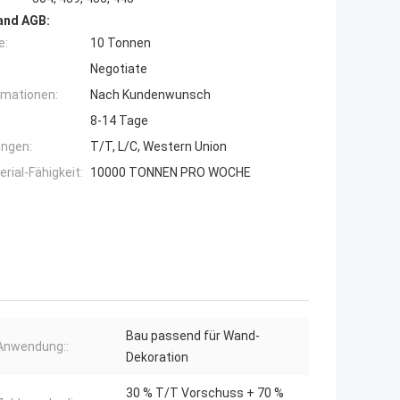
and AGB:
e:
10 Tonnen
Negotiate
rmationen:
Nach Kundenwunsch
8-14 Tage
ngen:
T/T, L/C, Western Union
ial-Fähigkeit:
10000 TONNEN PRO WOCHE
Bau passend für Wand-
Anwendung::
Dekoration
30 % T/T Vorschuss + 70 %