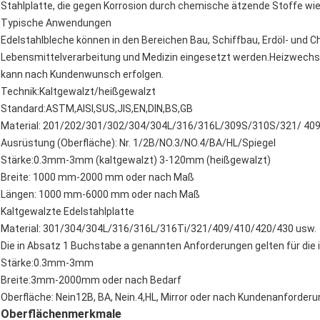
Stahlplatte, die gegen Korrosion durch chemische ätzende Stoffe wie S
Typische Anwendungen
Edelstahlbleche können in den Bereichen Bau, Schiffbau, Erdöl- und Che
Lebensmittelverarbeitung und Medizin eingesetzt werden.Heizwechsle
kann nach Kundenwunsch erfolgen.
Technik:Kaltgewalzt/heißgewalzt
Standard:ASTM,AISI,SUS,JIS,EN,DIN,BS,GB
Material: 201/202/301/302/304/304L/316/316L/309S/310S/321/ 4
Ausrüstung (Oberfläche): Nr. 1/2B/NO.3/NO.4/BA/HL/Spiegel
Stärke:0.3mm-3mm (kaltgewalzt) 3-120mm (heißgewalzt)
Breite: 1000 mm-2000 mm oder nach Maß
Längen: 1000 mm-6000 mm oder nach Maß
Kaltgewalzte Edelstahlplatte
Material: 301/304/304L/316/316L/316Ti/321/409/410/420/430 usw.
Die in Absatz 1 Buchstabe a genannten Anforderungen gelten für die
Stärke:0.3mm-3mm
Breite:3mm-2000mm oder nach Bedarf
Oberfläche: Nein12B, BA, Nein.4,HL, Mirror oder nach Kundenanforderu
Oberflächenmerkmale