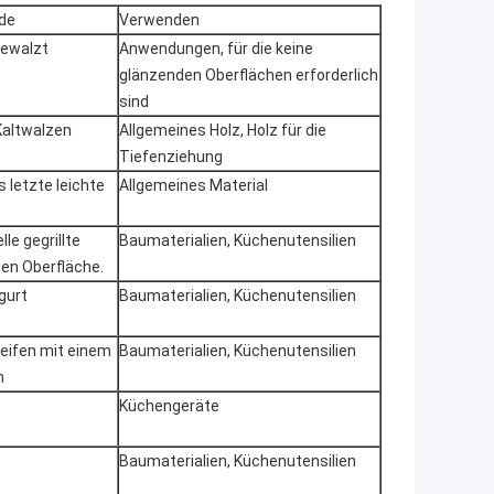
ode
Verwenden
gewalzt
Anwendungen, für die keine
glänzenden Oberflächen erforderlich
sind
altwalzen
Allgemeines Holz, Holz für die
Tiefenziehung
 letzte leichte
Allgemeines Material
lle gegrillte
Baumaterialien, Küchenutensilien
den Oberfläche.
gurt
Baumaterialien, Küchenutensilien
leifen mit einem
Baumaterialien, Küchenutensilien
n
Küchengeräte
Baumaterialien, Küchenutensilien