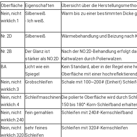
Oberfläche
Eigenschaften
Übersicht über die Herstellungsmeth
Nein, nicht
Silberweiß
Warm bis zu einer bestimmten Dicke 
wirklich.1
- Ich weiß.
Nr. 2D
Silberweiß
Wärmebehandlung und Beizung nach K
Nr. 2B
Der Glanz ist
Nach der NO.2D-Behandlung erfolgt das
stärker als NO.2D
Kaltwalzen durch Polierwalzen.
BA
Licht wie ein
Kein Standard, aber in der Regel eine he
Spiegel
Oberfläche mit einer hochreflektieren
Nein, nicht
Grobschleifen
Schale mit 100~200# (Einheit) Schleif
wirklich.3
Nein, nicht
Schleifmaschinen
Die polierte Oberfläche wird durch Sch
wirklich.4
150 bis 180°-Korn-Schleifband erhalte
Nein, nicht
fein gemahlen
Schleifen mit 240#-Kernschleifband
wirklich.240
Nein, nicht
sehr feines
Schleifen mit 320#-Kernschleifen
wirklich.320
Schleifen