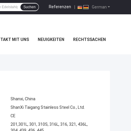
Referenzen
|
German
Suchen
TAKT MIT UNS
NEUIGKEITEN
RECHTSSACHEN
Shanxi, China
ShanXi Taigang Stainless Steel Co., Ltd.
CE
201,301L, 301, 310S, 316L, 316, 321, 436L,
304, 439, 436, 445