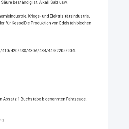
äure beständig ist, Alkali, Salz usw.
mieindustrie, Kriegs- und Elektrizitätsindustrie,
r für KesselDie Produktion von Edelstahlblechen
09/410/420/430/430A/434/444/2205/904L
 in Absatz 1 Buchstabe b genannten Fahrzeuge.
ng