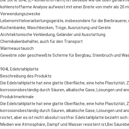
Die Sorte 304L (L= kohlenstoffarm) ist dieselbe wie die oben genann
kohlenstoffarme Analyse aufweist.mit einer Breite von mehr als 20 m
Verwendungszwecke
Lebensmittelverarbeitungsgeräte, insbesondere für die Bierbrauerei, 
Küchenbänke, Waschbecken, Tröge, Ausrüstung und Geräte
Architektonische Verkleidung, Geländer und Ausstattung
Chemikalienbehälter, auch für den Transport
Wärmeaustausch
Gewebte oder geschweißte Schirme für Bergbau, Steinbruch und Wass
904L Edelstahlplatte
Beschreibung des Produkts
Die Edelstahlplatte hat eine glatte Oberfläche, eine hohe Plastizität,
korrosionsbeständig durch Säuren, alkalische Gase, Lösungen und an
Produktmerkmale
Die Edelstahlplatte hat eine glatte Oberfläche, eine hohe Plastizität,
korrosionsbeständig durch Säuren, alkalische Gase, Lösungen und ande
rostet, aber es ist nicht absolut rostfrei. Edelstahlplatte bezieht si
Medien wie Atmosphäre, Dampf und Wasser resistent ist,Bei Säurebes