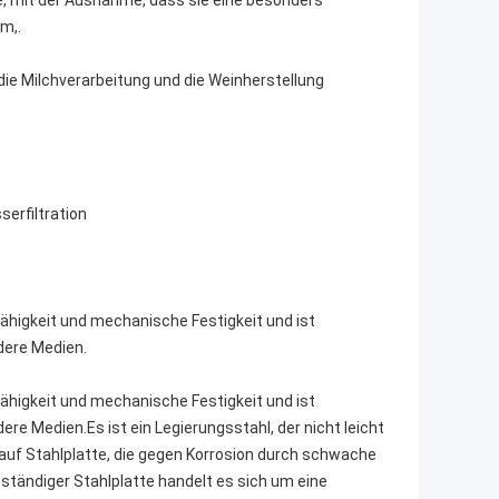
te, mit der Ausnahme, dass sie eine besonders
m,.
die Milchverarbeitung und die Weinherstellung
erfiltration
 Zähigkeit und mechanische Festigkeit und ist
dere Medien.
 Zähigkeit und mechanische Festigkeit und ist
re Medien.Es ist ein Legierungsstahl, der nicht leicht
ch auf Stahlplatte, die gegen Korrosion durch schwache
tändiger Stahlplatte handelt es sich um eine