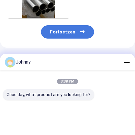
Edelstahlrohr 304
Fortsetzen
Empfohlene Produkte
Johnny
3:38 PM
Good day, what product are you looking for?
0.1mm-80mm
ASTM 304L
35 mm 304 Ede
nahtloses SS-Rohr
nahtloses Rohr aus
nahtloser Roh
Edelstahl
JIS ASTM Inox