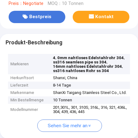
Preis：Negotiate
MOQ：10 Tonnen
Bestpreis
Kontakt
Produkt-Beschreibung
,
,
4
0mm nahtloses Edelstahlrohr 304
,
ss316 seamless pipe ss 304
Markieren
,
16mm nahtloses Edelstahlrohr 304
ss316 nahtloses Rohr ss 304
Herkunftsort
Shanxi, China
Lieferzeit
8-14 Tage
Markenname
ShanXi Taigang Stainless Steel Co., Ltd.
Min Bestellmenge
10 Tonnen
201,301L, 301, 310S, 316L, 316, 321, 436L,
Modellnummer
304, 439, 436, 445
Sehen Sie mehr an