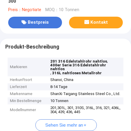
300
Preis：Negotiate
MOQ：10 Tonnen
Bestpreis
Kontakt
Produkt-Beschreibung
,
201 316 Edelstahlrohr nahtlos
400er Serie 316 Edelstahlrohr
Markieren
nahtlos
,
316L nahtloses Metallrohr
Herkunftsort
Shanxi, China
Lieferzeit
8-14 Tage
Markenname
ShanXi Taigang Stainless Steel Co., Ltd.
Min Bestellmenge
10 Tonnen
201,301L, 301, 310S, 316L, 316, 321, 436L,
Modellnummer
304, 439, 436, 445
Sehen Sie mehr an