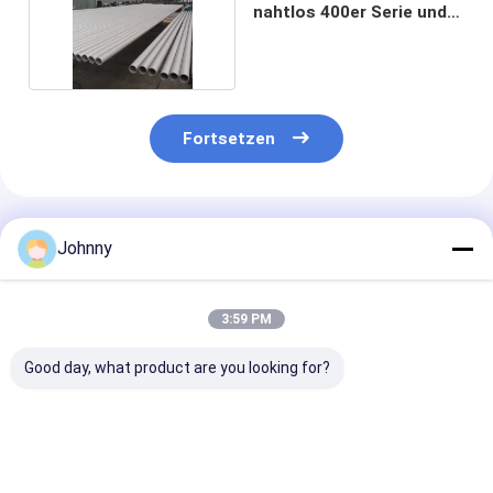
nahtlos 400er Serie und
Güte 300
Fortsetzen
Empfohlene Produkte
Johnny
3:59 PM
Good day, what product are you looking for?
0.1mm-80mm
ASTM 304L
35 mm 304 Ede
nahtloses SS-Rohr
nahtloses Rohr aus
nahtloser Roh
Edelstahl
JIS ASTM Inox