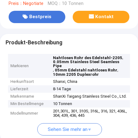
Preis：Negotiate
MOQ：10 Tonnen
Bestpreis
Kontakt
Produkt-Beschreibung
,
Nahtloses Rohr des Edelstahl-2205
0.05mm Stainless Steel Seamless
Markieren
Pipe
,
,
05mm Edelstahl nahtloses Rohr
10mm 2205 Duplexrohr
Herkunftsort
Shanxi, China
Lieferzeit
8-14 Tage
Markenname
ShanXi Taigang Stainless Steel Co., Ltd.
Min Bestellmenge
10 Tonnen
201,301L, 301, 310S, 316L, 316, 321, 436L,
Modellnummer
304, 439, 436, 445
Sehen Sie mehr an