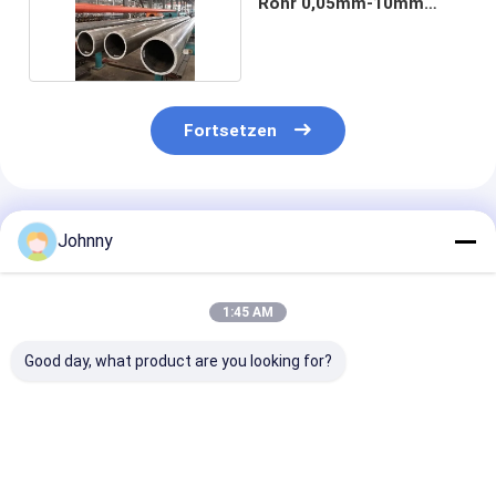
Rohr 0,05mm-10mm
310S
Fortsetzen
Empfohlene Produkte
Johnny
1:45 AM
Good day, what product are you looking for?
0.1mm-80mm
ASTM 304L
35 mm 304 Ede
nahtloses SS-Rohr
nahtloses Rohr aus
nahtloser Roh
Edelstahl
JIS ASTM Inox