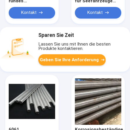
rundes
für Seefahrzeuge
Aluminiumstäbchen
Leichtgewichtsrunder
±0,1 mm Toleranz
Aluminiumbalken
Kontakt
Kontakt
Hohe
hohe
Korrosionsbeständigkeit
Wärmeleitfähigkeit
für CNC-Bearbeitung
für Offshore-
Ausrüstung
Sparen Sie Zeit
Lassen Sie uns mit Ihnen die besten
Produkte kontaktieren.
Geben Sie Ihre Anforderung
6061
Korrosionsbeständige