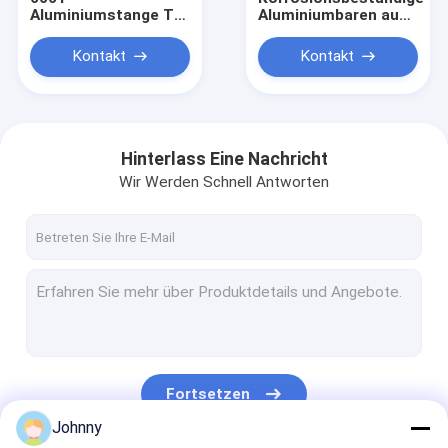
Aluminiumstange T6
Aluminiumbaren aus
Leichtgewicht für
Legierung für die
CNC-
industrielle
Kontakt
Kontakt
Bearbeitungsteile
Bearbeitung
Hinterlass Eine Nachricht
Wir Werden Schnell Antworten
Zu Hause
Produkte
Fortsetzen
Videos
Johnny