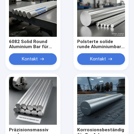
6082 Solid Round
Polsterte solide
Aluminium Bar für
runde Aluminiumbar
schwere
Leichtgewicht
Strukturteile mit
Korrosionsbeständig
Kontakt
Kontakt
hoher
für Industriezwecke
Korrosionsbeständigkeit
und
Präzisionstoleranz ±
0,1 mm
Präzisionsmassiv
Korrosionsbeständig