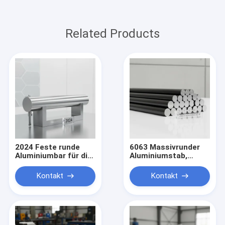
Related Products
2024 Feste runde
6063 Massivrunder
Aluminiumbar für die
Aluminiumstab,
Luft- und Raumfahrt-
anodiert für
Strukturbearbeitung
architektonische
Kontakt
Kontakt
Verwendung mit einer
Toleranz von ± 0,1
mm