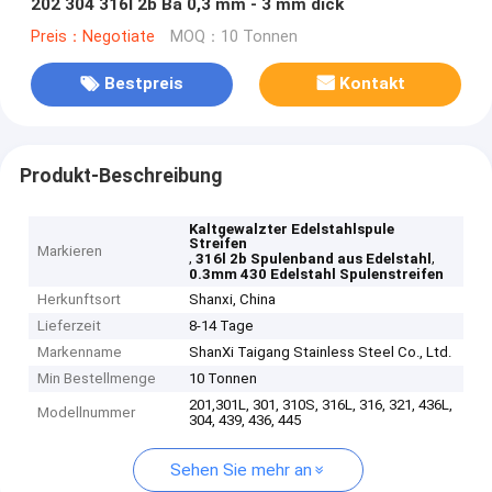
202 304 316l 2b Ba 0,3 mm - 3 mm dick
Preis：Negotiate
MOQ：10 Tonnen
Bestpreis
Kontakt
Produkt-Beschreibung
Kaltgewalzter Edelstahlspule
Streifen
Markieren
,
,
316l 2b Spulenband aus Edelstahl
0.3mm 430 Edelstahl Spulenstreifen
Herkunftsort
Shanxi, China
Lieferzeit
8-14 Tage
Markenname
ShanXi Taigang Stainless Steel Co., Ltd.
Min Bestellmenge
10 Tonnen
201,301L, 301, 310S, 316L, 316, 321, 436L,
Modellnummer
304, 439, 436, 445
Sehen Sie mehr an