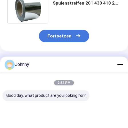
Spulenstreifen 201 430 410 202
304 316l 2b Ba 0,3 mm - 3 mm
dick
Fortsetzen
Empfohlene Produkte
Johnny
2:53 PM
Good day, what product are you looking for?
0.1-20mm Plat Strip
NO.3 SS-Stripspule
301 Spiegelpol
SS 304
Edelstahlband
201 202