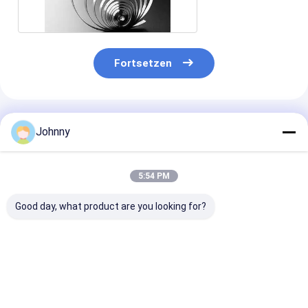
Fortsetzen
Empfohlene Produkte
Johnny
5:54 PM
Good day, what product are you looking for?
0.1-20mm Plat Strip
301 Spiegelpolierter
SS201 304
SS 304
Edelstahlbandspule
Edelstahlband
201 202
Bestpreis
Bestpreis
Bestprei