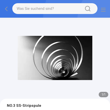
1
/
1
NO.3 SS-Stripspule