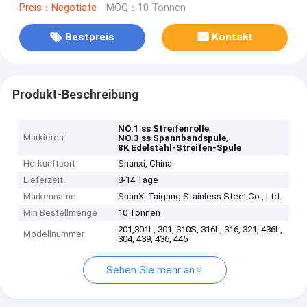
Preis：Negotiate
MOQ：10 Tonnen
Bestpreis
Kontakt
Produkt-Beschreibung
,
NO.1 ss Streifenrolle
Markieren
,
NO.3 ss Spannbandspule
8K Edelstahl-Streifen-Spule
Herkunftsort
Shanxi, China
Lieferzeit
8-14 Tage
Markenname
ShanXi Taigang Stainless Steel Co., Ltd.
Min Bestellmenge
10 Tonnen
201,301L, 301, 310S, 316L, 316, 321, 436L,
Modellnummer
304, 439, 436, 445
Sehen Sie mehr an