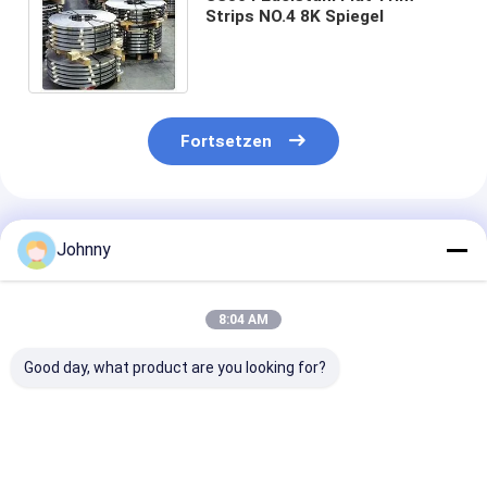
Strips NO.4 8K Spiegel
Fortsetzen
Empfohlene Produkte
Johnny
8:04 AM
Good day, what product are you looking for?
0.1-20mm Plat Strip
NO.3 SS-Stripspule
301 Spiegelpol
SS 304
Edelstahlband
201 202