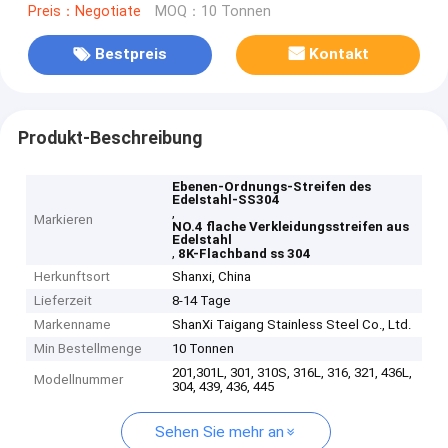
Preis：Negotiate
MOQ：10 Tonnen
Bestpreis
Kontakt
Produkt-Beschreibung
Ebenen-Ordnungs-Streifen des
Edelstahl-SS304
,
Markieren
NO.4 flache Verkleidungsstreifen aus
Edelstahl
,
8K-Flachband ss 304
Herkunftsort
Shanxi, China
Lieferzeit
8-14 Tage
Markenname
ShanXi Taigang Stainless Steel Co., Ltd.
Min Bestellmenge
10 Tonnen
201,301L, 301, 310S, 316L, 316, 321, 436L,
Modellnummer
304, 439, 436, 445
Sehen Sie mehr an