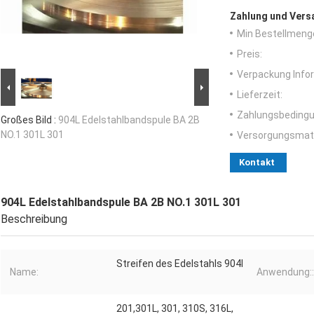
Zahlung und Vers
Min Bestellmeng
Preis:
Verpackung Info
Lieferzeit:
Zahlungsbedingu
Großes Bild :
904L Edelstahlbandspule BA 2B
NO.1 301L 301
Versorgungsmater
Kontakt
904L Edelstahlbandspule BA 2B NO.1 301L 301
Beschreibung
Streifen des Edelstahls 904l
Name:
Anwendung::
201,301L, 301, 310S, 316L,