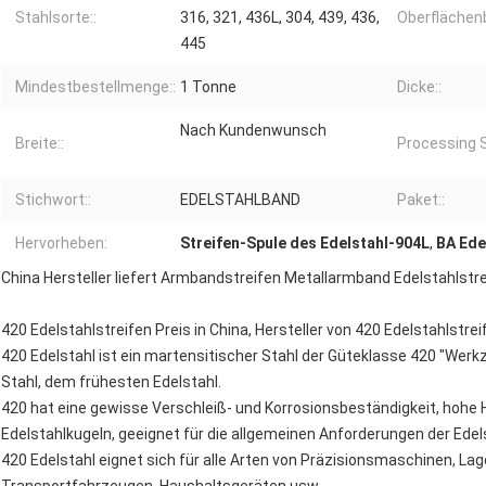
Stahlsorte::
316, 321, 436L, 304, 439, 436,
Oberflächen
445
Mindestbestellmenge::
1 Tonne
Dicke::
Nach Kundenwunsch
Breite::
Processing S
Stichwort::
EDELSTAHLBAND
Paket::
Hervorheben:
Streifen-Spule des Edelstahl-904L
,
BA Ede
China Hersteller liefert Armbandstreifen Metallarmband Edelstahlstr
420 Edelstahlstreifen Preis in China, Hersteller von 420 Edelstahlstrei
420 Edelstahl ist ein martensitischer Stahl der Güteklasse 420 "Werk
Stahl, dem frühesten Edelstahl.
420 hat eine gewisse Verschleiß- und Korrosionsbeständigkeit, hohe Hä
Edelstahlkugeln, geeignet für die allgemeinen Anforderungen der Ed
420 Edelstahl eignet sich für alle Arten von Präzisionsmaschinen, La