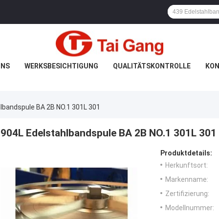
UNS
WERKSBESICHTIGUNG
QUALITÄTSKONTROLLE
KON
lbandspule BA 2B NO.1 301L 301
904L Edelstahlbandspule BA 2B NO.1 301L 301
Produktdetails:
Herkunftsort:
Markenname:
Zertifizierung:
Modellnummer: