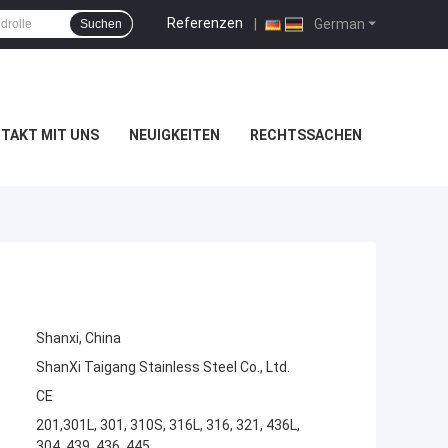
Referenzen
|
German
Suchen
TAKT MIT UNS
NEUIGKEITEN
RECHTSSACHEN
Shanxi, China
ShanXi Taigang Stainless Steel Co., Ltd.
CE
201,301L, 301, 310S, 316L, 316, 321, 436L,
304, 439, 436, 445