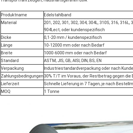
Transportfahrzeugen, Haushaltsgeräten usw.
Produktname
Edelstahlband
Material
201, 202, 301, 302, 304, 304L, 310S, 316, 316L, 
904Lect, oder kundenspezifisch
Dicke
0,1-20 mm / kundenspezifisch
Länge
10-12000 mm oder nach Bedarf
Breite
1000-6000 mm oder nach Bedarf
Standard
ASTM, JIS, GB, AISI, DIN, BS, EN
Verpackung
Industriestandardverpackung oder nach Kun
Zahlungsbedingungen
30% T/T im Voraus, der Restbetrag gegen die 
Lieferzeit
Schnelle Lieferung in 7 Tagen, je nach Bestel
MOQ
1 Tonne