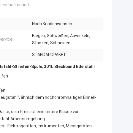
beschaffenheit::
Nach Kundenwunsch
Biegen, Schweißen, Abwickeln,
ervice::
Stanzen, Schneiden
STANDARDPAKET
lstahl-Streifen-Spule
,
301L Blechband Edelstahl
eifen
fen
zeugstahl", ähnlich dem hochchromhaltigen Brinell-
rte, sein Preis ist eine untere Klasse von
elstahl-Arbeitsumgebung.
gern, Elektrogeräten, Instrumenten, Messgeräten,