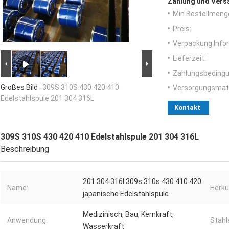
Zahlung und Vers
Min Bestellmeng
Preis:
Verpackung Info
Lieferzeit:
Zahlungsbedingu
Großes Bild :
309S 310S 430 420 410
Versorgungsmater
Edelstahlspule 201 304 316L
Kontakt
309S 310S 430 420 410 Edelstahlspule 201 304 316L
Beschreibung
201 304 316l 309s 310s 430 410 420
Name:
Herku
japanische Edelstahlspule
Medizinisch, Bau, Kernkraft,
Anwendung:
Stahl
Wasserkraft