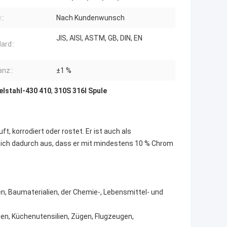
::
Nach Kundenwunsch
JIS, AISI, ASTM, GB, DIN, EN
ard::
anz::
±1 %
elstahl-430 410
,
310S 316l Spule
ft, korrodiert oder rostet. Er ist auch als
sich dadurch aus, dass er mit mindestens 10 % Chrom
, Baumaterialien, der Chemie-, Lebensmittel- und
n, Küchenutensilien, Zügen, Flugzeugen,