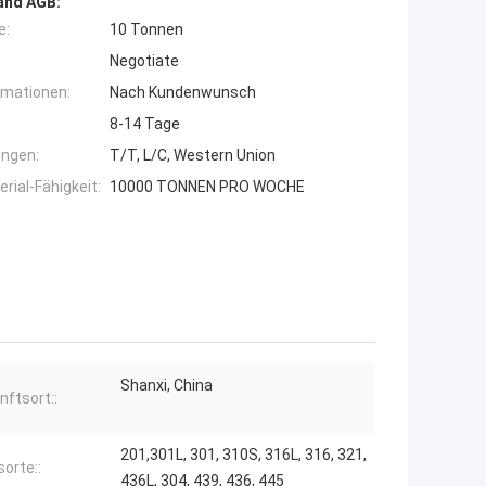
and AGB:
e:
10 Tonnen
Negotiate
rmationen:
Nach Kundenwunsch
8-14 Tage
ngen:
T/T, L/C, Western Union
ial-Fähigkeit:
10000 TONNEN PRO WOCHE
Shanxi, China
nftsort::
201,301L, 301, 310S, 316L, 316, 321,
sorte::
436L, 304, 439, 436, 445