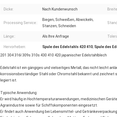
Dicke:
Nach Kundenwunsch
Breite
Biegen, Schweißen, Abwickeln,
Processing Service::
Stand
Stanzen, Schneiden
Länge::
Als Ihre Anfrage
Toler
Hervorheben:
Spule des Edelstahls 420 410
,
Spule des Ed
201 304 316l 309s 310s 430 410 420 japanischer Edelstahlblech
Edelstahl ist ein gängiges und vielseitiges Metall, das nicht leicht anläu
korrosionsbeständiger Stahl oder Chromstahl bekannt und zeichnet 
legiert ist.
Typische Anwendung:
Er wird häufig in Hochtemperaturanwendungen, medizinischen Geräten
Agrarindustrie sowie für Schiffskomponenten eingesetzt.
Er findet auch Anwendung bei Lebensmittel- und Getränkeverpackunge