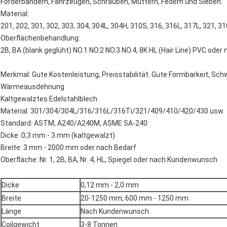
Förderbändern, Fahrzeugen, Schrauben, Muttern, Federn und Sieben.
Material:
201, 202, 301, 302, 303, 304, 304L, 304H, 310S, 316, 316L, 317L, 321, 3
Oberflächenbehandlung:
2B, BA (blank geglüht) NO.1 NO.2 NO.3 NO.4, 8K HL (Hair Line) PVC od
Merkmal: Gute Kostenleistung, Preisstabilität. Gute Formbarkeit, Sch
Wärmeausdehnung
Kaltgewalztes Edelstahlblech
Material: 301/304/304L/316/316L/316Ti/321/409/410/420/430 usw.
Standard: ASTM, A240/A240M, ASME SA-240
Dicke: 0,3 mm - 3 mm (kaltgewalzt)
Breite: 3 mm - 2000 mm oder nach Bedarf
Oberfläche: Nr. 1, 2B, BA, Nr. 4, HL, Spiegel oder nach Kundenwunsch
Dicke
0,12 mm - 2,0 mm
Breite
20-1250 mm, 600 mm - 1250 mm
Länge
Nach Kundenwunsch
Coilgewicht
3-8 Tonnen