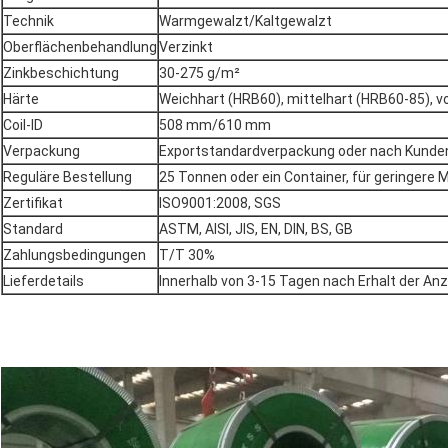
Technik
Warmgewalzt/Kaltgewalzt
Oberflächenbehandlung
Verzinkt
Zinkbeschichtung
30-275 g/m²
Härte
Weichhart (HRB60), mittelhart (HRB60-85), v
Coil-ID
508 mm/610 mm
Verpackung
Exportstandardverpackung oder nach Kund
Reguläre Bestellung
25 Tonnen oder ein Container, für geringere M
Zertifikat
ISO9001:2008, SGS
Standard
ASTM, AISI, JIS, EN, DIN, BS, GB
Zahlungsbedingungen
T/T 30%
Lieferdetails
Innerhalb von 3-15 Tagen nach Erhalt der Anz