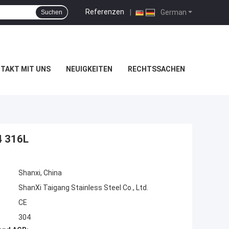
Referenzen
|
German
Suchen
TAKT MIT UNS
NEUIGKEITEN
RECHTSSACHEN
4 316L
Shanxi, China
ShanXi Taigang Stainless Steel Co., Ltd.
CE
304