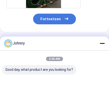
Fortsetzen
Empfohlene Produkte
Johnny
2:40 AM
Good day, what product are you looking for?
0.12mm-2.0mm
Warmgewalzter
SS403 Kaltgew
Polierter Edelstahl
Edelstahl 304 Spule
Edelstahlspule
430 Spulen Biegen
600mm-1250mm 2B
301L 301 310
BA HL AISI
Bestpreis
Bestpreis
Bestprei