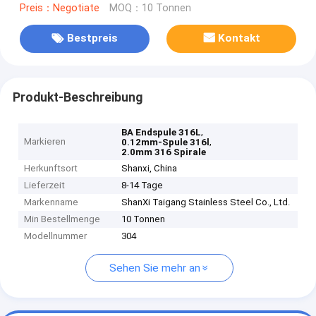
Preis：Negotiate
MOQ：10 Tonnen
Bestpreis
Kontakt
Produkt-Beschreibung
,
BA Endspule 316L
Markieren
,
0.12mm-Spule 316l
2.0mm 316 Spirale
Herkunftsort
Shanxi, China
Lieferzeit
8-14 Tage
Markenname
ShanXi Taigang Stainless Steel Co., Ltd.
Min Bestellmenge
10 Tonnen
Modellnummer
304
Sehen Sie mehr an