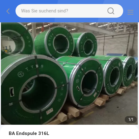
1
/
1
BA Endspule 316L