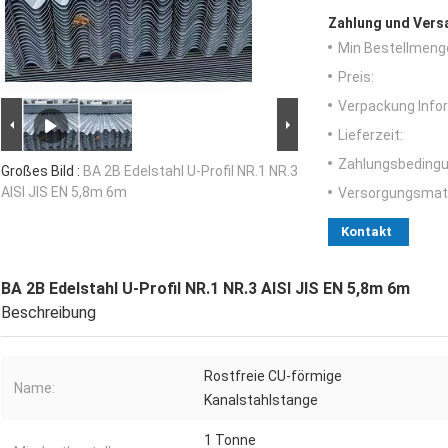
Zahlung und Vers
Min Bestellmeng
Preis:
Verpackung Info
Lieferzeit:
Zahlungsbedingu
Großes Bild :
BA 2B Edelstahl U-Profil NR.1 NR.3
AISI JIS EN 5,8m 6m
Versorgungsmater
Kontakt
BA 2B Edelstahl U-Profil NR.1 NR.3 AISI JIS EN 5,8m 6m
Beschreibung
Rostfreie CU-förmige
Name:
Kanalstahlstange
1 Tonne