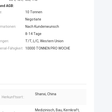
and AGB:
e:
10 Tonnen
Negotiate
rmationen:
Nach Kundenwunsch
8-14 Tage
ngen:
T/T, L/C, Western Union
ial-Fähigkeit:
10000 TONNEN PRO WOCHE
Shanxi, China
Herkunftsort::
Medizinisch, Bau, Kernkraft,