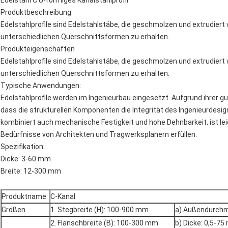
Edelstahl C U-förmiges Kanalstahlprofil
Produktbeschreibung
Edelstahlprofile sind Edelstahlstäbe, die geschmolzen und extrudiert
unterschiedlichen Querschnittsformen zu erhalten.
Produkteigenschaften
Edelstahlprofile sind Edelstahlstäbe, die geschmolzen und extrudiert
unterschiedlichen Querschnittsformen zu erhalten.
Typische Anwendungen:
Edelstahlprofile werden im Ingenieurbau eingesetzt. Aufgrund ihrer g
dass die strukturellen Komponenten die Integrität des Ingenieurdesig
kombiniert auch mechanische Festigkeit und hohe Dehnbarkeit, ist lei
Bedürfnisse von Architekten und Tragwerksplanern erfüllen.
Spezifikation:
Dicke: 3-60 mm
Breite: 12-300 mm
Produktname
C-Kanal
Größen
1. Stegbreite (H): 100-900 mm
a) Außendurchm
2. Flanschbreite (B): 100-300 mm
b) Dicke: 0,5-7