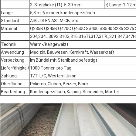
3. Stegdicke (t1): 5-30 mm
c) Länge: 1-12 
Länge
5,8 m, 6 m oder kundenspezifisch
Standard
AISI JIS EN ASTM GB, etc.
Material
Q235B Q345B Q420C Q460C SS400 SS540 S235 S275 
304,304L,309S,310S,316,316Ti,317,317L,321,347,347H
Technik
Warm-/Kaltgewalzt
Anwendung
Medizin, Bauwesen, Kernkraft, Wasserkraft
Verpackung
Im Bündel mit Stahlband befestigt
Lieferfähigkeit
1000 Tonnen pro Tag
Zahlung
T/T, L/C, Western Union
Oberfläche
Polieren, Glühen, Beizen, Blank
Bearbeitung
Kundenspezifisch, Kaiping, Schneiden, Muster