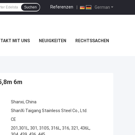
Referenzen
|
German
Suchen
TAKT MIT UNS
NEUIGKEITEN
RECHTSSACHEN
 5,8m 6m
Shanxi, China
ShanXi Taigang Stainless Steel Co., Ltd.
CE
201,301L, 301, 310S, 316L, 316, 321, 436L,
304, 439, 436, 445