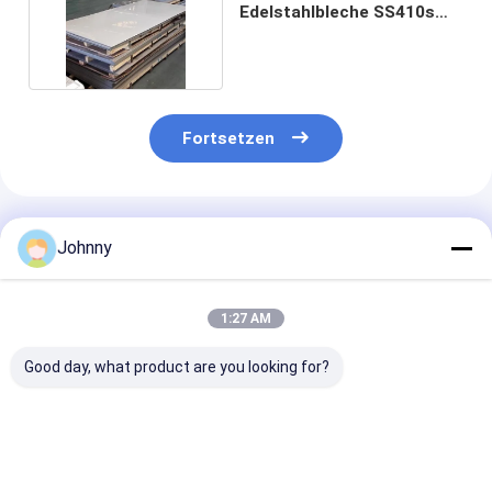
Edelstahlbleche SS410s
SS420J SS310s SS430
Fortsetzen
Empfohlene Produkte
Johnny
1:27 AM
Good day, what product are you looking for?
ASTM 304
SS316L AISI-
0.1 mm Flachb
Spiegelveredelung
Flachblech aus
aus Edelstahl
aus Edelstahl
Edelstahl 40 mm