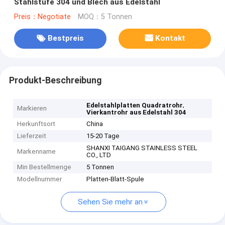
Stahlstufe 304 und Blech aus Edelstahl
Preis：Negotiate
MOQ：5 Tonnen
Bestpreis
Kontakt
Produkt-Beschreibung
,
Edelstahlplatten Quadratrohr
Markieren
Vierkantrohr aus Edelstahl 304
Herkunftsort
China
Lieferzeit
15-20 Tage
SHANXI TAIGANG STAINLESS STEEL
Markenname
CO., LTD
Min Bestellmenge
5 Tonnen
Modellnummer
Platten-Blatt-Spule
Sehen Sie mehr an