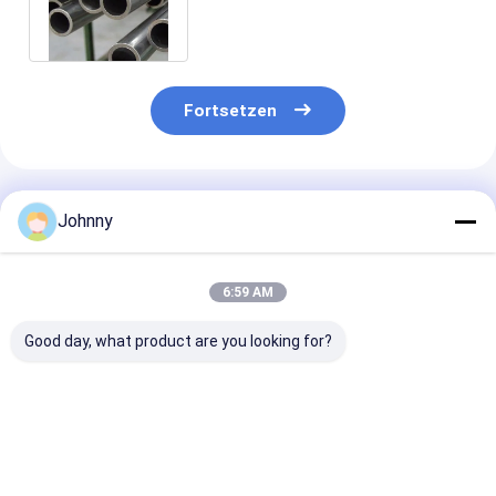
Stahlstufe 304 und Blech aus
Edelstahl
Fortsetzen
Empfohlene Produkte
Johnny
6:59 AM
Good day, what product are you looking for?
Aisi-Quadratrohr
Nahtlose 316L
SS201 202 304
aus Edelstahl
Edelstahlquadratröhre
316L SS 304
310S 321 304 304L
Quadratrohr B
316
1,3 mm-150 