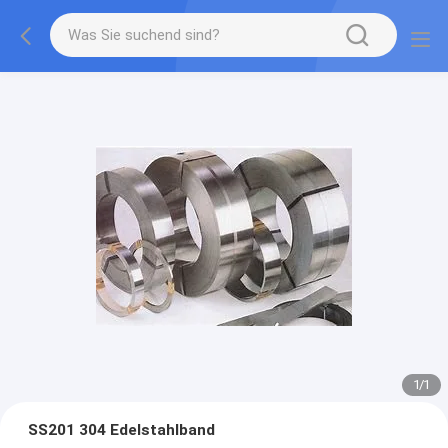
1
/
1
SS201 304 Edelstahlband