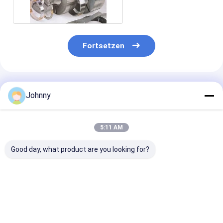
Fortsetzen
Empfohlene Produkte
Johnny
5:11 AM
Good day, what product are you looking for?
0.1-20mm Plat Strip
NO.3 SS-Stripspule
301 Spiegelpol
SS 304
Edelstahlband
201 202
Bestpreis
Bestpreis
Bestprei