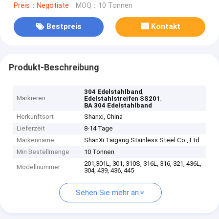
Preis：Negotiate
MOQ：10 Tonnen
Bestpreis
Kontakt
Produkt-Beschreibung
,
304 Edelstahlband
Markieren
,
Edelstahlstreifen SS201
BA 304 Edelstahlband
Herkunftsort
Shanxi, China
Lieferzeit
8-14 Tage
Markenname
ShanXi Taigang Stainless Steel Co., Ltd.
Min Bestellmenge
10 Tonnen
201,301L, 301, 310S, 316L, 316, 321, 436L,
Modellnummer
304, 439, 436, 445
Sehen Sie mehr an