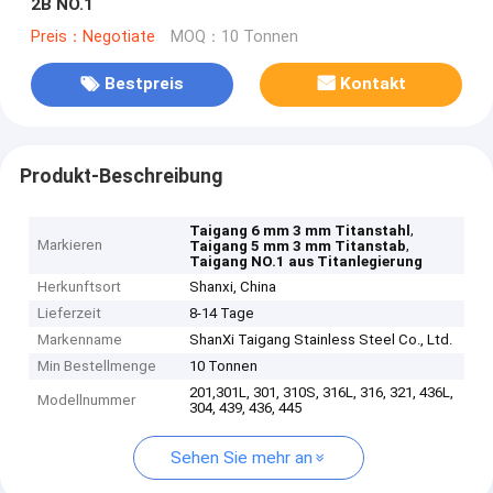
2B NO.1
Preis：Negotiate
MOQ：10 Tonnen
Bestpreis
Kontakt
Produkt-Beschreibung
,
Taigang 6 mm 3 mm Titanstahl
Markieren
,
Taigang 5 mm 3 mm Titanstab
Taigang NO.1 aus Titanlegierung
Herkunftsort
Shanxi, China
Lieferzeit
8-14 Tage
Markenname
ShanXi Taigang Stainless Steel Co., Ltd.
Min Bestellmenge
10 Tonnen
201,301L, 301, 310S, 316L, 316, 321, 436L,
Modellnummer
304, 439, 436, 445
Sehen Sie mehr an