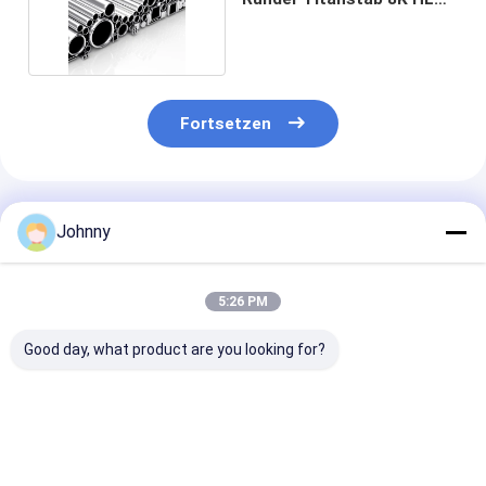
BA 2B NO.1
Fortsetzen
Empfohlene Produkte
Johnny
5:26 PM
Good day, what product are you looking for?
TA1
A36 ASTM B265
A322 Titan-
Reintitanlegierungsstab
Runde Stange aus
Rundstab NO.1
TA2 TA10 3mm-
Titanlegiertem Stahl
NO.4 Warmgew
24mm AISI ASTM
20-200 mm