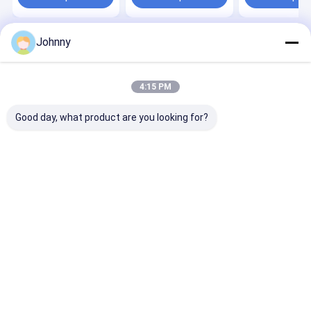
Johnny
Startseite
Über uns
Kontakt
Desktop Site
Sitemap
Privacy Policy
Qualität
Flaches Edelstahlblech
China Fabrik.Copyright © 2026
4:15 PM
ShanXi TaiGang Stainless Steel Co.,Ltd. All Rights Reserved.
Good day, what product are you looking for?
Zu Hause
Produkte
Videos