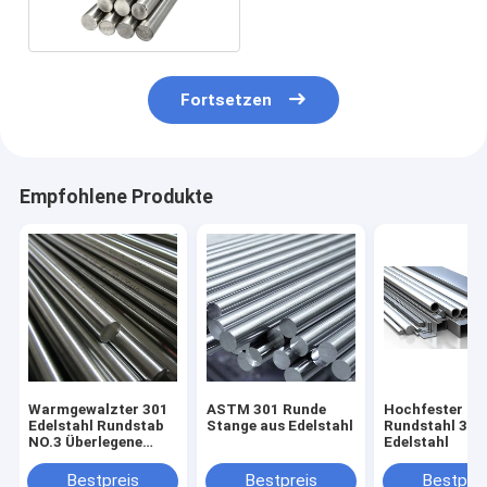
Fortsetzen
Empfohlene Produkte
Warmgewalzter 301
ASTM 301 Runde
Hochfester
Edelstahl Rundstab
Stange aus Edelstahl
Rundstahl 316
NO.3 Überlegene
Edelstahl
Oberfläche NO.4
Bestpreis
Bestpreis
Bestprei