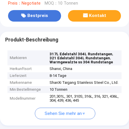
Preis：Negotiate
MOQ：10 Tonnen
Bestpreis
Kontakt
Produkt-Beschreibung
,
317L Edelstahl 304L Rundstangen
Markieren
,
321 Edelstahl 304L Rundstangen
Warmgewalzte ss 304 Rundstange
Herkunftsort
Shanxi, China
Lieferzeit
8-14 Tage
Markenname
ShanXi Taigang Stainless Steel Co., Ltd.
Min Bestellmenge
10 Tonnen
201,301L, 301, 310S, 316L, 316, 321, 436L,
Modellnummer
304, 439, 436, 445
Sehen Sie mehr an