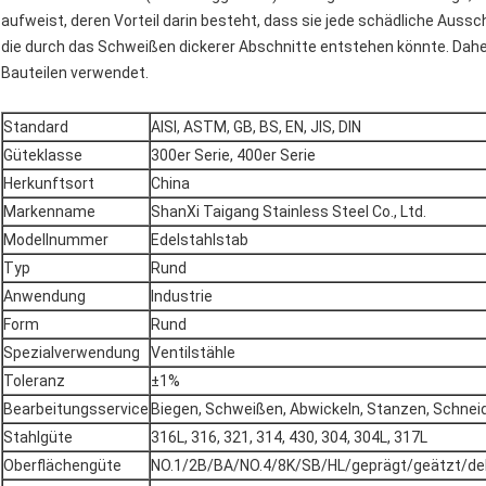
aufweist, deren Vorteil darin besteht, dass sie jede schädliche Aussc
die durch das Schweißen dickerer Abschnitte entstehen könnte. Dah
Bauteilen verwendet.
Standard
AISI, ASTM, GB, BS, EN, JIS, DIN
Güteklasse
300er Serie, 400er Serie
Herkunftsort
China
Markenname
ShanXi Taigang Stainless Steel Co., Ltd.
Modellnummer
Edelstahlstab
Typ
Rund
Anwendung
Industrie
Form
Rund
Spezialverwendung
Ventilstähle
Toleranz
±1%
Bearbeitungsservice
Biegen, Schweißen, Abwickeln, Stanzen, Schnei
Stahlgüte
316L, 316, 321, 314, 430, 304, 304L, 317L
Oberflächengüte
NO.1/2B/BA/NO.4/8K/SB/HL/geprägt/geätzt/deko