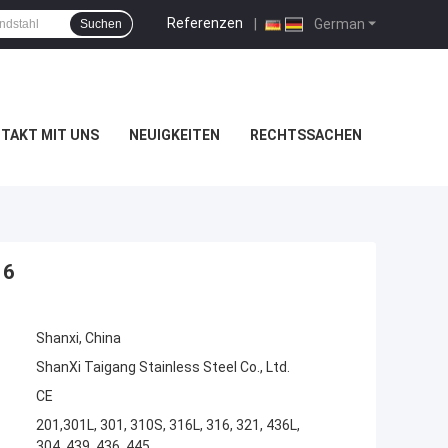
Referenzen
|
German
Suchen
TAKT MIT UNS
NEUIGKEITEN
RECHTSSACHEN
16
Shanxi, China
ShanXi Taigang Stainless Steel Co., Ltd.
CE
201,301L, 301, 310S, 316L, 316, 321, 436L,
304, 439, 436, 445