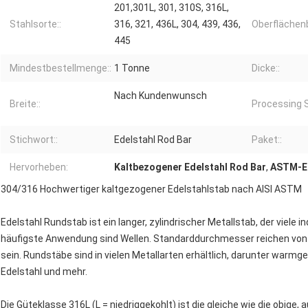
201,301L, 301, 310S, 316L,
Stahlsorte::
316, 321, 436L, 304, 439, 436,
Oberflächen
445
Mindestbestellmenge::
1 Tonne
Dicke::
Nach Kundenwunsch
Breite::
Processing S
Stichwort::
Edelstahl Rod Bar
Paket::
Hervorheben:
Kaltbezogener Edelstahl Rod Bar
,
ASTM-Ed
304/316 Hochwertiger kaltgezogener Edelstahlstab nach AISI ASTM
Edelstahl Rundstab ist ein langer, zylindrischer Metallstab, der viele
häufigste Anwendung sind Wellen. Standarddurchmesser reichen von 1
sein. Rundstäbe sind in vielen Metallarten erhältlich, darunter warmg
Edelstahl und mehr.
Die Güteklasse 316L (L = niedriggekohlt) ist die gleiche wie die obige,