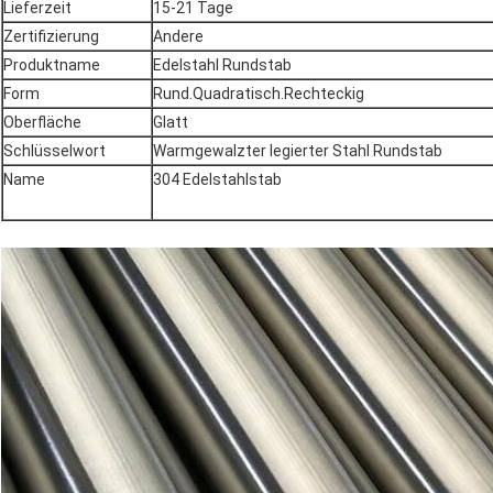
Lieferzeit
15-21 Tage
Zertifizierung
Andere
Produktname
Edelstahl Rundstab
Form
Rund.Quadratisch.Rechteckig
Oberfläche
Glatt
Schlüsselwort
Warmgewalzter legierter Stahl Rundstab
Name
304 Edelstahlstab