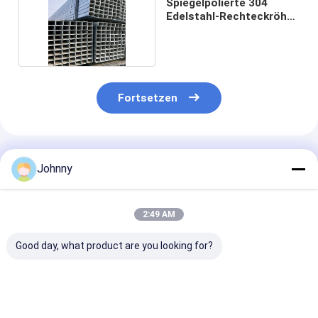
Spiegelpolierte 304
Edelstahl-Rechteckröhre
314 316
Fortsetzen
Empfohlene Produkte
Johnny
2:49 AM
Good day, what product are you looking for?
rechteckiges Rohr
SS304 Edelstahl-
6 Zoll Edelstah
12m Edelstahls
Rechteckrohr
Rechteckrohr