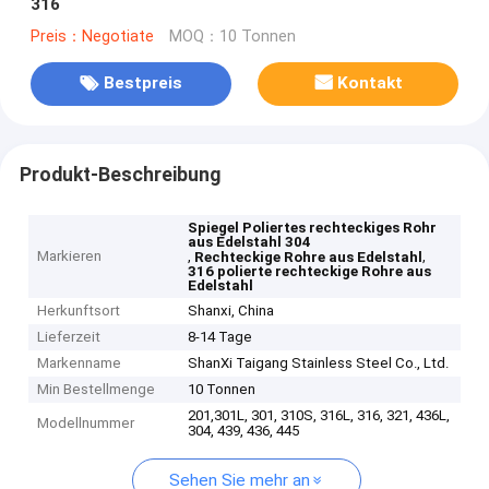
316
Preis：Negotiate
MOQ：10 Tonnen
Bestpreis
Kontakt
Produkt-Beschreibung
Spiegel Poliertes rechteckiges Rohr
aus Edelstahl 304
Markieren
,
,
Rechteckige Rohre aus Edelstahl
316 polierte rechteckige Rohre aus
Edelstahl
Herkunftsort
Shanxi, China
Lieferzeit
8-14 Tage
Markenname
ShanXi Taigang Stainless Steel Co., Ltd.
Min Bestellmenge
10 Tonnen
201,301L, 301, 310S, 316L, 316, 321, 436L,
Modellnummer
304, 439, 436, 445
Sehen Sie mehr an