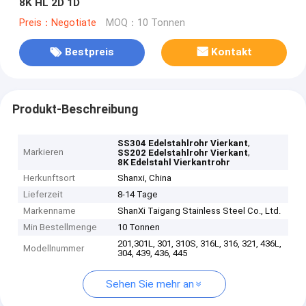
8K HL 2D 1D
Preis：Negotiate
MOQ：10 Tonnen
Bestpreis
Kontakt
Produkt-Beschreibung
,
SS304 Edelstahlrohr Vierkant
Markieren
,
SS202 Edelstahlrohr Vierkant
8K Edelstahl Vierkantrohr
Herkunftsort
Shanxi, China
Lieferzeit
8-14 Tage
Markenname
ShanXi Taigang Stainless Steel Co., Ltd.
Min Bestellmenge
10 Tonnen
201,301L, 301, 310S, 316L, 316, 321, 436L,
Modellnummer
304, 439, 436, 445
Sehen Sie mehr an