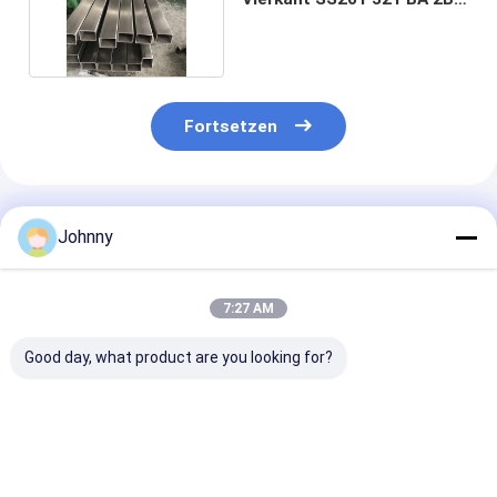
8K HL 2D 1D
Fortsetzen
Empfohlene Produkte
Johnny
7:27 AM
Good day, what product are you looking for?
Aisi-Quadratrohr
Nahtlose 316L
SS201 202 304
aus Edelstahl
Edelstahlquadratröhre
316L SS 304
310S 321 304 304L
Quadratrohr B
316
1,3 mm-150 