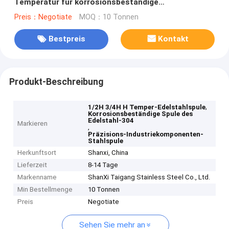
Temperatur für korrosionsbeständige
Präzisionsindustrielle Komponenten
Preis：Negotiate
MOQ：10 Tonnen
Bestpreis
Kontakt
Produkt-Beschreibung
,
1/2H 3/4H H Temper-Edelstahlspule
Korrosionsbeständige Spule des
Edelstahl-304
Markieren
,
Präzisions-Industriekomponenten-
Stahlspule
Herkunftsort
Shanxi, China
Lieferzeit
8-14 Tage
Markenname
ShanXi Taigang Stainless Steel Co., Ltd.
Min Bestellmenge
10 Tonnen
Preis
Negotiate
Sehen Sie mehr an