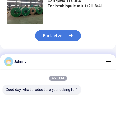
Kaltgewalzte 304
Edelstahlspule mit 1/2H 3/4H
Temperatur für
korrosionsbeständige
Präzisionsindustrielle
Komponenten
Fortsetzen
Empfohlene Produkte
Johnny
6:28 PM
Good day, what product are you looking for?
AISI 304 Edelstahl-
304 1/2H 3/4H H
Kaltgewalzter
Spule mit 0,15 mm ¥
Temper Ss 304 Spule
Edelstahl 304 