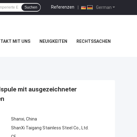
Referenzen
|
German
Suchen
TAKT MIT UNS
NEUIGKEITEN
RECHTSSACHEN
spule mit ausgezeichneter
en
Shanxi, China
ShanXi Taigang Stainless Steel Co., Ltd.
CE