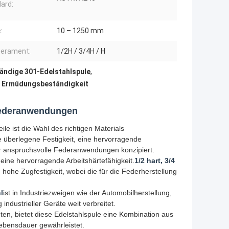
ard:
:
10 – 1250 mm
erament:
1/2H / 3/4H / H
ändige 301-Edelstahlspule
,
r Ermüdungsbeständigkeit
sfederanwendungen
ile ist die Wahl des richtigen Materials
ine überlegene Festigkeit, eine hervorragende
r anspruchsvolle Federanwendungen konzipiert.
 eine hervorragende Arbeitshärtefähigkeit.
1/2 hart, 3/4
m hohe Zugfestigkeit, wobei die für die Federherstellung
l
ist in Industriezweigen wie der Automobilherstellung,
industrieller Geräte weit verbreitet.
hten, bietet diese Edelstahlspule eine Kombination aus
Lebensdauer gewährleistet.