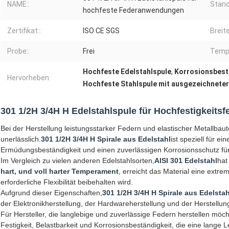
NAME::
Stand
hochfeste Federanwendungen
Zertifikat::
ISO CE SGS
Breite
Probe::
Frei
Temp
Hochfeste Edelstahlspule
,
Korrosionsbest
Hervorheben:
Hochfeste Stahlspule mit ausgezeichnete
301 1/2H 3/4H H Edelstahlspule für Hochfestigkeit
Bei der Herstellung leistungsstarker Federn und elastischer Metallbaute
unerlässlich.
301 1/2H 3/4H H Spirale aus Edelstahl
ist speziell für e
Ermüdungsbeständigkeit und einen zuverlässigen Korrosionsschutz fü
Im Vergleich zu vielen anderen Edelstahlsorten,
AISI 301 Edelstahl
hat
hart, und voll harter Temperament
, erreicht das Material eine extre
erforderliche Flexibilität beibehalten wird.
Aufgrund dieser Eigenschaften,
301 1/2H 3/4H H Spirale aus Edelstah
der Elektronikherstellung, der Hardwareherstellung und der Herstellung 
Für Hersteller, die langlebige und zuverlässige Federn herstellen möc
Festigkeit, Belastbarkeit und Korrosionsbeständigkeit, die eine lange 