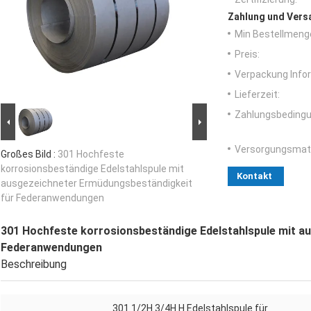
Zahlung und Vers
Min Bestellmeng
Preis:
Verpackung Info
Lieferzeit:
Zahlungsbedingu
Versorgungsmater
Großes Bild :
301 Hochfeste
korrosionsbeständige Edelstahlspule mit
Kontakt
ausgezeichneter Ermüdungsbeständigkeit
für Federanwendungen
301 Hochfeste korrosionsbeständige Edelstahlspule mit a
Federanwendungen
Beschreibung
301 1/2H 3/4H H Edelstahlspule für