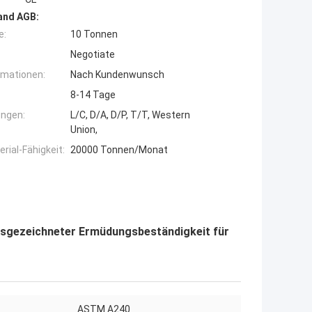
and AGB:
e:
10 Tonnen
Negotiate
rmationen:
Nach Kundenwunsch
8-14 Tage
ngen:
L/C, D/A, D/P, T/T, Western
Union,
ial-Fähigkeit:
20000 Tonnen/Monat
usgezeichneter Ermüdungsbeständigkeit für
ASTM A240