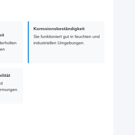
Korrosionsbeständigkeit
it
Sie funktioniert gut in feuchten und
derholten
industriellen Umgebungen.
gen
lität
nd
ormungen.