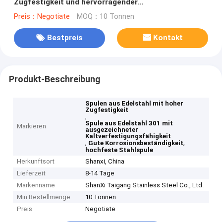
Zugfestigkeit und hervorragender
Verhärtungskapazität für industrielle Anwendungen
Preis：Negotiate
MOQ：10 Tonnen
Bestpreis
Kontakt
Produkt-Beschreibung
Spulen aus Edelstahl mit hoher
Zugfestigkeit
,
Spule aus Edelstahl 301 mit
Markieren
ausgezeichneter
Kaltverfestigungsfähigkeit
,
,
Gute Korrosionsbeständigkeit
hochfeste Stahlspule
Herkunftsort
Shanxi, China
Lieferzeit
8-14 Tage
Markenname
ShanXi Taigang Stainless Steel Co., Ltd.
Min Bestellmenge
10 Tonnen
Preis
Negotiate